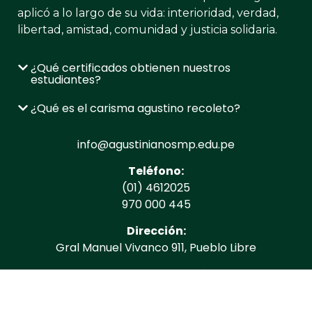
aplicó a lo largo de su vida: interioridad, verdad,
libertad, amistad, comunidad y justicia solidaria.
¿Qué certificados obtienen nuestros
estudiantes?
¿Qué es el carisma agustino recoleto?
info@agustinianosmp.edu.pe
Teléfono:
(01) 4612025
970 000 445
Dirección:
Gral Manuel Vivanco 911, Pueblo Libre
Horario de atención:
L-V: 8:00 a.m. a 3:00 p.m