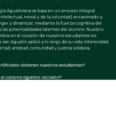
ía Agustiniana se basa en un proceso integral
, intelectual, moral y de la voluntad) encaminado a
ger y dinamizar, mediante la fuerza cognitiva del
 las potencialidades latentes del alumno.​ Nuestro
embra en el corazón de nuestros estudiantes los
 san Agustín aplicó a lo largo de su vida: interioridad,
ertad, amistad, comunidad y justicia solidaria.
rtificados obtienen nuestros estudiantes?
 el carisma agustino recoleto?
gio Agustiniano San Martín de Porres ® 2026 Orden de Agustino Reco