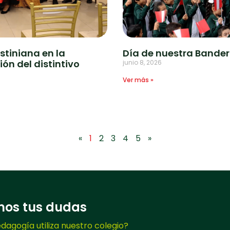
stiniana en la
Día de nuestra Bande
ón del distintivo
junio 8, 2026
Ver más »
«
1
2
3
4
5
»
mos tus dudas
dagogía utiliza nuestro colegio?