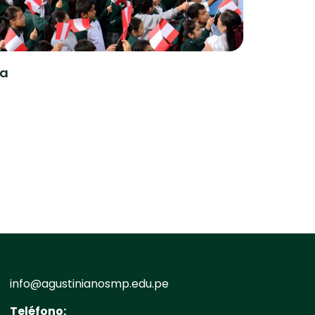
ra
info@agustinianosmp.edu.pe
Teléfono: