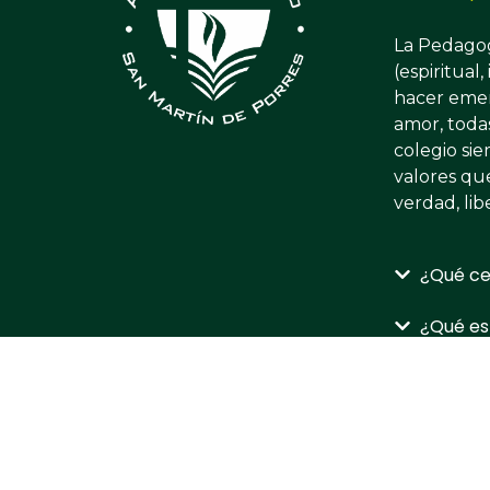
La Pedagog
(espiritual
hacer emer
amor, todas
colegio si
valores que
verdad, lib
¿Qué ce
¿Qué es
Cole