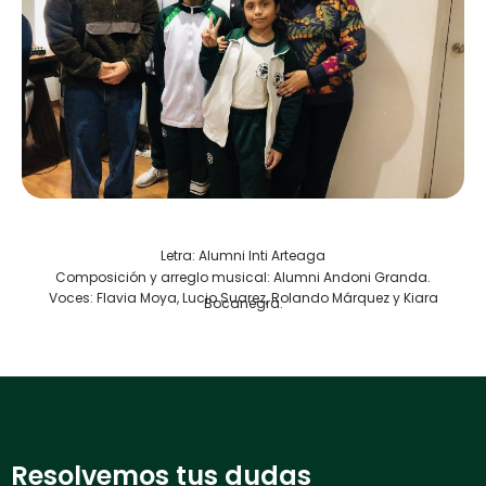
Letra: Alumni Inti Arteaga
Composición y arreglo musical: Alumni Andoni Granda.
Voces: Flavia Moya, Lucio Suarez, Rolando Márquez y Kiara
Bocanegra.
Resolvemos tus dudas