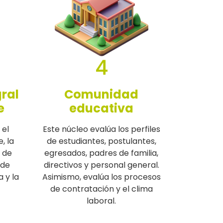
4
ral
Comunidad
e
educativa
 el
Este núcleo evalúa los perfiles
, la
de estudiantes, postulantes,
 de
egresados, padres de familia,
 de
directivos y personal general.
a y la
Asimismo, evalúa los procesos
de contratación y el clima
laboral.