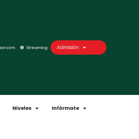
Admisión
assroom
Streaming
Niveles
Infórmate