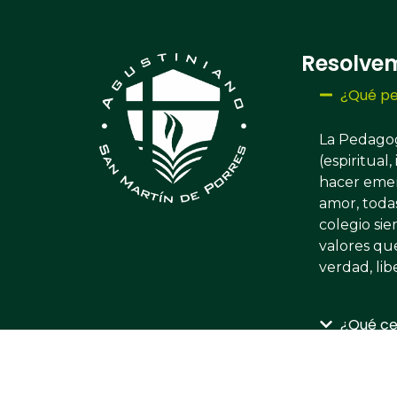
Resolve
¿Qué pe
La Pedagog
(espiritual
hacer emer
amor, todas
colegio si
valores que
verdad, lib
¿Qué ce
¿Qué es